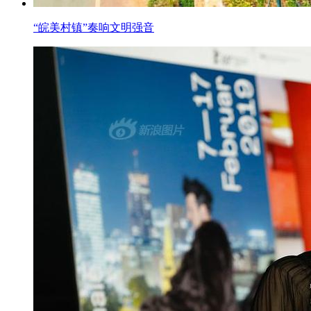
“皖美村镇”奏响文明强音