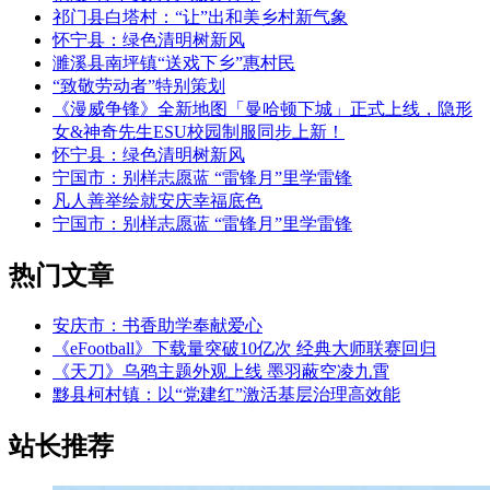
祁门县白塔村：“让”出和美乡村新气象
怀宁县：绿色清明树新风
濉溪县南坪镇“送戏下乡”惠村民
“致敬劳动者”特别策划
《漫威争锋》全新地图「曼哈顿下城」正式上线，隐形
女&神奇先生ESU校园制服同步上新！
怀宁县：绿色清明树新风
宁国市：别样志愿蓝 “雷锋月”里学雷锋
凡人善举绘就安庆幸福底色
宁国市：别样志愿蓝 “雷锋月”里学雷锋
热门文章
安庆市：书香助学奉献爱心
《eFootball》下载量突破10亿次 经典大师联赛回归
《天刀》乌鸦主题外观上线 墨羽蔽空凌九霄
黟县柯村镇：以“党建红”激活基层治理高效能
站长推荐