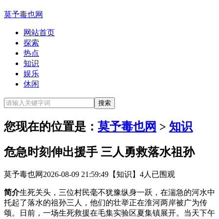
莫予毒也网
网站首页
探索
热点
知识
娱乐
休闲
您现在的位置是：
莫予毒也网
>
知识
危急时刻伸出援手 三人勇救落水祖孙
莫予毒也网
2026-08-09 21:59:49
【知识】
4人已围观
简介
生死关头，三位村民毫不犹豫纵身一跃，在湍急的河水中
托起了落水的祖孙三人，他们的壮举正在淮河两岸被广为传
颂。日前，一场生死救援在毛集实验区夏集镇展开。当天下午