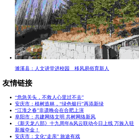
濉溪县：人文讲堂进校园 移风易俗育新人
友情链接
“危急关头，不救人心里过不去”
安庆市：植树造林，“绿色银行”再添新绿
“江淮之春”非遗晚会在合肥上演
阜阳市：共建网络文明 共树网络新风
《新天龙八部》十九周年&风云联动今日上线 万族入驻
新服夺金！
安庆市：文化“走亲” 旅途有戏