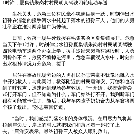
1时许，夏集镇朱岗村村民胡某驾驶四轮电动车送
生死关头，危急三位村民毫不犹豫纵身一跃，时刻伸出水
祖孙在湍急的援手
河水中托起了落水的祖孙三人，他们的人勇
壮举正在淮河两岸被广为传颂。
日前，救落一场生死救援在毛集实验区夏集镇展开。危急
当天下午1时许，时刻伸出水祖孙夏集镇朱岗村村民胡某驾驶
四轮电动车送两个孙女上学，援手途经朱岗新村路段时，人勇
因操作不当，救落不慎掉进河里，危急车辆浸入水中，时刻伸
出水祖孙情况万分危急。援手
居住在事故现场旁边的人勇村民孙志荣毫不犹豫地跳入水
中开始救人，与此同时，救落附近的村民唐洋安、万德和也听
到了呼救声，迅速赶到现场参与救援。“一开始，我摸索着尝
试打开车门，但不知道为什么，车门始终打不开。我判断车门
很有可能被卡住了。随后，我与车内孩子奶奶合力从车窗将两
个孩子救出。”孙志荣回忆道。
“当时，我们感觉到落水者的身体很沉。在用尽力气将其
拉到岸边后，岸上的村民就把我们和落水者一起拉了上
去。”唐洋安表示。最终祖孙三人被众人顺利救出。