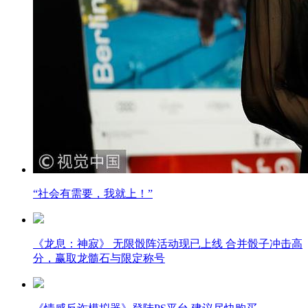
“社会有需要，我就上！”
《龙息：神寂》 无限骰阵活动现已上线 合并骰子冲击高
分，赢取龙髓石与限定称号