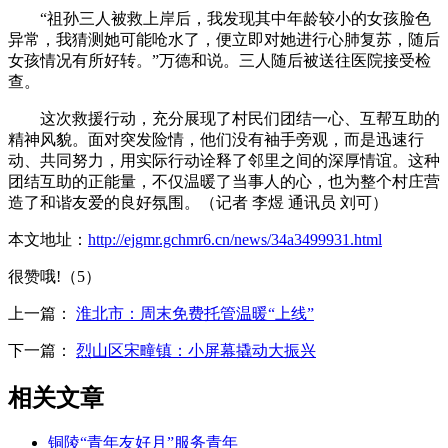
“祖孙三人被救上岸后，我发现其中年龄较小的女孩脸色
异常，我猜测她可能呛水了，便立即对她进行心肺复苏，随后
女孩情况有所好转。”万德和说。三人随后被送往医院接受检
查。
这次救援行动，充分展现了村民们团结一心、互帮互助的
精神风貌。面对突发险情，他们没有袖手旁观，而是迅速行
动、共同努力，用实际行动诠释了邻里之间的深厚情谊。这种
团结互助的正能量，不仅温暖了当事人的心，也为整个村庄营
造了和谐友爱的良好氛围。（记者 李煜 通讯员 刘可）
本文地址：
http://ejgmr.gchmr6.cn/news/34a3499931.html
很赞哦!（5）
上一篇：
淮北市：周末免费托管温暖“上线”
下一篇：
烈山区宋疃镇：小屏幕撬动大振兴
相关文章
铜陵“青年友好月”服务青年